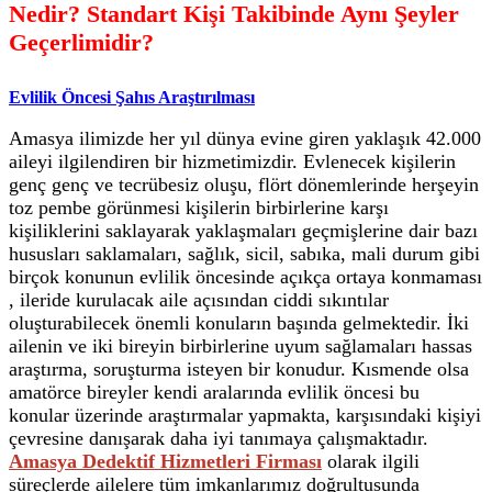
Nedir? Standart Kişi Takibinde Aynı Şeyler
Geçerlimidir?
Evlilik Öncesi Şahıs Araştırılması
Amasya ilimizde her yıl dünya evine giren yaklaşık 42.000
aileyi ilgilendiren bir hizmetimizdir. Evlenecek kişilerin
genç genç ve tecrübesiz oluşu, flört dönemlerinde herşeyin
toz pembe görünmesi kişilerin birbirlerine karşı
kişiliklerini saklayarak yaklaşmaları geçmişlerine dair bazı
hususları saklamaları, sağlık, sicil, sabıka, mali durum gibi
birçok konunun evlilik öncesinde açıkça ortaya konmaması
, ileride kurulacak aile açısından ciddi sıkıntılar
oluşturabilecek önemli konuların başında gelmektedir. İki
ailenin ve iki bireyin birbirlerine uyum sağlamaları hassas
araştırma, soruşturma isteyen bir konudur. Kısmende olsa
amatörce bireyler kendi aralarında evlilik öncesi bu
konular üzerinde araştırmalar yapmakta, karşısındaki kişiyi
çevresine danışarak daha iyi tanımaya çalışmaktadır.
Amasya Dedektif Hizmetleri Firması
olarak ilgili
süreçlerde ailelere tüm imkanlarımız doğrultusunda