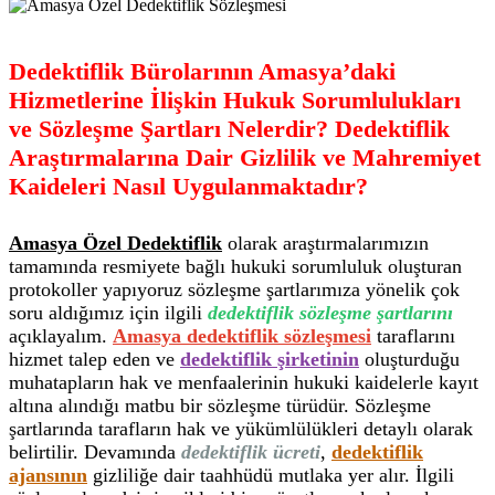
Dedektiflik Bürolarının Amasya’daki
Hizmetlerine İlişkin Hukuk Sorumlulukları
ve Sözleşme Şartları Nelerdir? Dedektiflik
Araştırmalarına Dair Gizlilik ve Mahremiyet
Kaideleri Nasıl Uygulanmaktadır?
Amasya Özel Dedektiflik
olarak araştırmalarımızın
tamamında resmiyete bağlı hukuki sorumluluk oluşturan
protokoller yapıyoruz sözleşme şartlarımıza yönelik çok
soru aldığımız için ilgili
dedektiflik sözleşme şartlarını
açıklayalım.
Amasya dedektiflik sözleşmesi
taraflarını
hizmet talep eden ve
dedektiflik şirketinin
oluşturduğu
muhatapların hak ve menfaalerinin hukuki kaidelerle kayıt
altına alındığı matbu bir sözleşme türüdür. Sözleşme
şartlarında tarafların hak ve yükümlülükleri detaylı olarak
belirtilir. Devamında
dedektiflik ücreti
,
dedektiflik
ajansının
gizliliğe dair taahhüdü mutlaka yer alır. İlgili