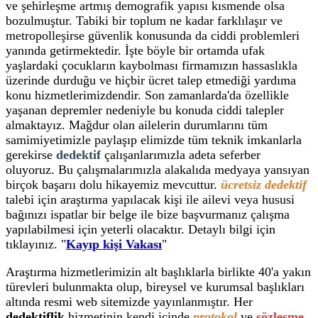
ve şehirleşme artmış demografik yapısı kısmende olsa
bozulmuştur. Tabiki bir toplum ne kadar farklılaşır ve
metropolleşirse güvenlik konusunda da ciddi problemleri
yanında getirmektedir. İşte böyle bir ortamda ufak
yaşlardaki çocukların kaybolması firmamızın hassaslıkla
üzerinde durduğu ve hiçbir ücret talep etmediği yardıma
konu hizmetlerimizdendir. Son zamanlarda'da özellikle
yaşanan depremler nedeniyle bu konuda ciddi talepler
almaktayız. Mağdur olan ailelerin durumlarını tüm
samimiyetimizle paylaşıp elimizde tüm teknik imkanlarla
gerekirse
dedektif
çalışanlarımızla adeta seferber
oluyoruz. Bu çalışmalarımızla alakalıda medyaya yansıyan
birçok başarıı dolu hikayemiz mevcuttur.
ücretsiz dedektif
talebi için araştırma yapılacak kişi ile ailevi veya hususi
bağınızı ispatlar bir belge ile bize başvurmanız çalışma
yapılabilmesi için yeterli olacaktır. Detaylı bilgi için
tıklayınız. "
Kayıp kişi Vakası
"
Araştırma hizmetlerimizin alt başlıklarla birlikte 40'a yakın
türevleri bulunmakta olup, bireysel ve kurumsal başlıkları
altında resmi web sitemizde yayınlanmıştır. Her
dedektiflik
hizmetinin kendi içinde
protokol
ve
sözleşme