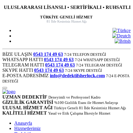
ULUSLARARASI LİSANSLI • SERTİFİKALI • RUHSATLI
TÜRKİYE GENELİ HİZMET
81 İlde Kesintisiz Hizmet Ağı
BİZE ULAŞIN
0543 174 49 63
7/24 TELEFON DESTEĞİ
WHATSAPP HATTI
0543 174 49 63
7/24 WHATSAPP DESTEĞİ
TELEGRAM HATTI
0543 174 49 63
7/24 TELEGRAM DESTEĞİ
SKYPE HATTI
0543 174 49 63
7/24 SKYPE DESTEĞİ
E-POSTA ADRESİMİZ
info@dedektifsherlock.com
7/24 E-POSTA
DESTEĞİ
UZMAN DEDEKTİF
Deneyimli ve Profesyonel Kadro
GİZLİLİK GARANTİSİ
%100 Gizlilik Esası ile Hizmet Anlayışı
ULUSAL HİZMET AĞI
Türkiye Geneli 81 İlde Kesintisiz Hizmet Ağı
KALİTELİ HİZMET
Yasal ve Etik Çalışma İlkesiyle Hizmet
Anasayfa
Hizmetlerimiz