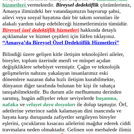
hizmetleri
vermektedir.
Bireysel dedektiflik
çözümlerimiz,
Amasya ilimizdeki her vatandaşımızın başvurup şahsi,
ailevi veya sosyal hayatına dair bir takım sorunları ile
alakalı yardım talep edebileceği hizmetlerimizin tümüdür.
Bireysel özel dedektiflik hizmetleri
hakkında detaylı
açıklamalar ve hizmet çeşitleri için lütfen tıklayınız.
“Amasya’da Bireysel Özel Dedektiflik Hizmetleri”
Bilindiği üzere gelişen kitle iletişim teknolojileri aileler,
bireyler, toplum üzerinde menfi ve müspet açıdan
değişikliklere sebebiyet vermiştir. Çağın ve teknolojik
gelişmelerin nabzını yakalayan insanlarımız eski
dönemlere nazaran daha hızlı iletişim kurabilmekte,
dünyanın diğer tarafında bulunan bir kişi ile rahatça
tanışabilmektedir. Bu durum aile mefhumunu derinden
sarsmış, bugün adliyeler rekor seviyelerde
boşanma,
nafaka
ve
velayet dava dosyaları
ile dolup taşmıştır. Örf,
adetlerine yeterince sadık kalamayan dini inancında ve
hayata karşı duruşunda zafiyetler sergileyen bireyler
eşlerini, çocuklarını kısacası ailelerini mağdur ederek ciddi
travmalara neden olmaktadır. Gelinen son merhalede ilimiz