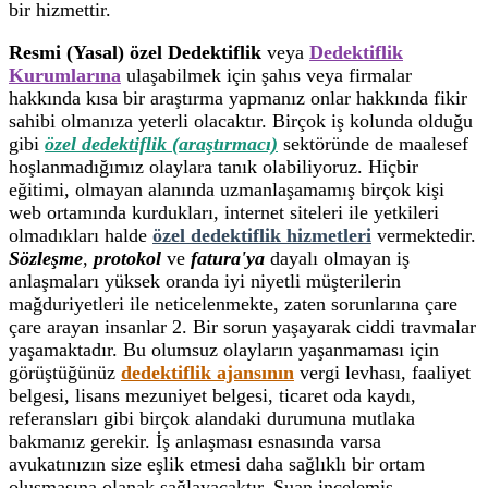
bir hizmettir.
Resmi (Yasal) özel Dedektiflik
veya
Dedektiflik
Kurumlarına
ulaşabilmek için şahıs veya firmalar
hakkında kısa bir araştırma yapmanız onlar hakkında fikir
sahibi olmanıza yeterli olacaktır. Birçok iş kolunda olduğu
gibi
özel dedektiflik (araştırmacı)
sektöründe de maalesef
hoşlanmadığımız olaylara tanık olabiliyoruz. Hiçbir
eğitimi, olmayan alanında uzmanlaşamamış birçok kişi
web ortamında kurdukları, internet siteleri ile yetkileri
olmadıkları halde
özel dedektiflik hizmetleri
vermektedir.
Sözleşme
,
protokol
ve
fatura'ya
dayalı olmayan iş
anlaşmaları yüksek oranda iyi niyetli müşterilerin
mağduriyetleri ile neticelenmekte, zaten sorunlarına çare
çare arayan insanlar 2. Bir sorun yaşayarak ciddi travmalar
yaşamaktadır. Bu olumsuz olayların yaşanmaması için
görüştüğünüz
dedektiflik ajansının
vergi levhası, faaliyet
belgesi, lisans mezuniyet belgesi, ticaret oda kaydı,
referansları gibi birçok alandaki durumuna mutlaka
bakmanız gerekir. İş anlaşması esnasında varsa
avukatınızın size eşlik etmesi daha sağlıklı bir ortam
oluşmasına olanak sağlayacaktır. Şuan incelemiş