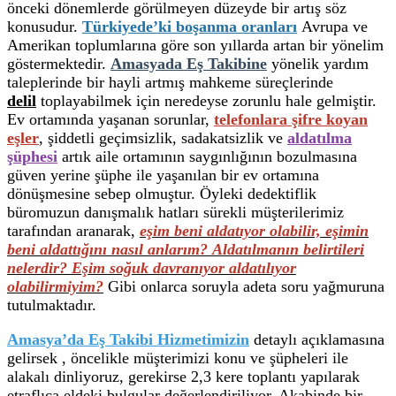
önceki dönemlerde görülmeyen düzeyde bir artış söz
konusudur.
Türkiyede’ki boşanma oranları
Avrupa ve
Amerikan toplumlarına göre son yıllarda artan bir yönelim
göstermektedir.
Amasyada Eş Takibine
yönelik yardım
taleplerinde bir hayli artmış mahkeme süreçlerinde
delil
toplayabilmek için neredeyse zorunlu hale gelmiştir.
Ev ortamında yaşanan sorunlar,
telefonlara şifre koyan
eşler
, şiddetli geçimsizlik, sadakatsizlik ve
aldatılma
şüphesi
artık aile ortamının saygınlığının bozulmasına
güven yerine şüphe ile yaşanılan bir ev ortamına
dönüşmesine sebep olmuştur. Öyleki dedektiflik
büromuzun danışmalık hatları sürekli müşterilerimiz
tarafından aranarak,
eşim beni aldatıyor olabilir, eşimin
beni aldattığını nasıl anlarım?
Aldatılmanın belirtileri
nelerdir? Eşim soğuk davranıyor aldatılıyor
olabilirmiyim?
Gibi onlarca soruyla adeta soru yağmuruna
tutulmaktadır.
Amasya’da Eş Takibi Hizmetimizin
detaylı açıklamasına
gelirsek , öncelikle müşterimizi konu ve şüpheleri ile
alakalı dinliyoruz, gerekirse 2,3 kere toplantı yapılarak
etraflıca eldeki bulgular değerlendiriliyor. Akabinde bir