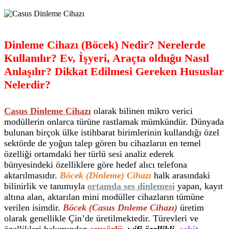
Dinleme Cihazı (Böcek) Nedir? Nerelerde
Kullanılır? Ev, İşyeri, Araçta olduğu Nasıl
Anlaşılır? Dikkat Edilmesi Gereken Hususlar
Nelerdir?
Casus Dinleme Cihazı
olarak bilinen mikro verici
modüllerin onlarca türüne rastlamak mümkündür. Dünyada
bulunan birçok ülke istihbarat birimlerinin kullandığı özel
sektörde de yoğun talep gören bu cihazların en temel
özelliği ortamdaki her türlü sesi analiz ederek
bünyesindeki özelliklere göre hedef alıcı telefona
aktarılmasıdır.
Böcek (Dinleme) Cihazı
halk arasındaki
bilinirlik ve tanımıyla
ortamda ses dinlemesi
yapan, kayıt
altına alan, aktarılan mini modüller cihazların tümüne
verilen isimdir.
Böcek (Casus Dnleme Cihazı)
üretim
olarak genellikle Çin’de üretilmektedir. Türevleri ve
özellikleri bakımından
sensörlü
,
wifi özellikli
,
sabit