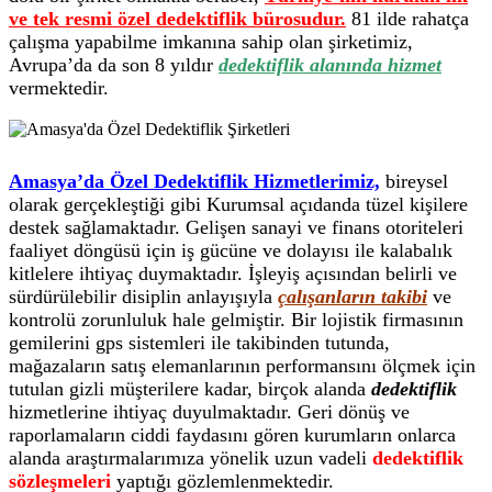
ve tek resmi özel dedektiflik bürosudur.
81 ilde rahatça
çalışma yapabilme imkanına sahip olan şirketimiz,
Avrupa’da da son 8 yıldır
dedektiflik alanında hizmet
vermektedir.
Amasya’da Özel Dedektiflik Hizmetlerimiz,
bireysel
olarak gerçekleştiği gibi Kurumsal açıdanda tüzel kişilere
destek sağlamaktadır. Gelişen sanayi ve finans otoriteleri
faaliyet döngüsü için iş gücüne ve dolayısı ile kalabalık
kitlelere ihtiyaç duymaktadır. İşleyiş açısından belirli ve
sürdürülebilir disiplin anlayışıyla
çalışanların takibi
ve
kontrolü zorunluluk hale gelmiştir. Bir lojistik firmasının
gemilerini gps sistemleri ile takibinden tutunda,
mağazaların satış elemanlarının performansını ölçmek için
tutulan gizli müşterilere kadar, birçok alanda
dedektiflik
hizmetlerine ihtiyaç duyulmaktadır. Geri dönüş ve
raporlamaların ciddi faydasını gören kurumların onlarca
alanda araştırmalarımıza yönelik uzun vadeli
dedektiflik
sözleşmeleri
yaptığı gözlemlenmektedir.