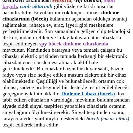
kayıtlı
,
canlı aktarımlı
gibi yüzlerce farklı unsurlar
barındırabilir. Boyutlarının çok küçük olması
dinleme
cihazlarının (böcek)
kullanımı açısından oldukça avantaj
sağlamakta, rahatça ev, araç, işyeri gibi meskenlere
yerleştirilmektedir. Son zamanlarda gelişen chip teknolojisi
ile kurşundan üretilen ve kolay kolay amatör cihazlarla
tespit edilmeyen
spy böcek dinleme cihazlarıda
mevcuttur. Kendinden bataryalı veya temaslı çalışan bu
cihazlar elektrik prizinden tutunda herhangi bir elektronik
cihazdan enerji beslemesi alınarak aktif hale
getirilmektedir. Bu cihazlar bazen bir duvar saati, bazen
radyo veya size hediye edilen masum elektronik bir cihaz
olabilmektedir. Çeşitliliği ve bulunabileceği ortamın çok
olması, sadece profesyonel bir destekle tespit edilebileceği
gerçeğine ışık tutmaktadır.
Dinleme Cihazı (böcek)
diye
tabir edilen cihazların varolduğu, mevkinin bulunmasından
ziyade ciddi sinyal tespitleri yapabilen cihazlarla ortamın
sinyal ağının ölçülmesi gerekir. Sinyal tespitinden sonra,
tarayıcı aletler yardımıyla meskendeki
böcek (casus cihaz)
tespit edilerek imha edilir.