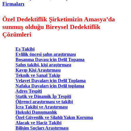
Firmaları
Özel Dedektiflik Şirketimizin Amasya’da
sunmuş olduğu Bireysel Dedektiflik
Çözümleri
Eş Takibi
Evlilik öncesi şahıs araştırması
Boşanma Davası için Delil Topama
Şahıs takibi, kişi araştırması
Kayıp Kişi Araştırması
Teknik ve Sanal Takip
Velayet Davaları için Delil Toplama
Nafaka Davaları için Delil toplama
Adres Tespiti
Statik ve Dinamik İp Tespiti
Öğrenci araştırması ve takibi
İcra Takibi ve Araştırması
Hukuki Danışmanlık
Özel Güvenlik ve Silahlı Yakın Koruma
Alacak ve Haciz Takibi
Bilişim Suçları Araştırması