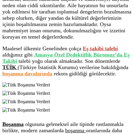
neden olan ciddi sıkıntılardır. Aile hayatının bu unsurlarla
yok edilmesi bir taraftan toplumsal dengelerin bozulmasına
sebep olurken, diğer yandan da kültürel değerlerimizin
içinin boşaltılmasına zemin hazırlamaktadır. Oysa
mahremiyet insan onurunu, dokunulmazlığını ve izzetini
koruyan en temel değerlerdendir.
Maalesef ülkemiz Genelinden çokça
Eş takibi talebi
aldığımız gibi
Amasya Özel Dedektiflik Büromuz’da Eş
Takibi
talebi yoğu olarak almaktadır. Son dönemlerde
TÜİK
(Türkiye İstatistik Kurumu) verilerine bakıldığında
boşanma davalarında
rekora gidildiği görülecektir.
Boşanma
olgusuna geleneksel aile tipinde rastlanmakla
birlikte, modern zamanlarda
boşanma
oranlarında daha