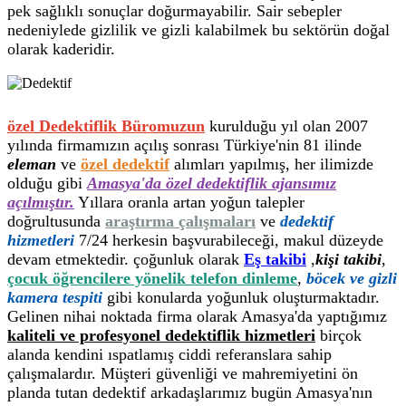
pek sağlıklı sonuçlar doğurmayabilir. Sair sebepler
nedeniylede gizlilik ve gizli kalabilmek bu sektörün doğal
olarak kaderidir.
özel Dedektiflik Büromuzun
kurulduğu yıl olan 2007
yılında firmamızın açılış sonrası Türkiye'nin 81 ilinde
eleman
ve
özel dedektif
alımları yapılmış, her ilimizde
olduğu gibi
Amasya'da özel dedektiflik ajansımız
açılmıştır.
Yıllara oranla artan yoğun talepler
doğrultusunda
araştırma çalışmaları
ve
dedektif
hizmetleri
7/24 herkesin başvurabileceği, makul düzeyde
devam etmektedir. çoğunluk olarak
Eş takibi
,
kişi takibi
,
çocuk öğrencilere yönelik telefon dinleme
,
böcek ve gizli
kamera tespiti
gibi konularda yoğunluk oluşturmaktadır.
Gelinen nihai noktada firma olarak Amasya'da yaptığımız
kaliteli ve profesyonel dedektiflik hizmetleri
birçok
alanda kendini ıspatlamış ciddi referanslara sahip
çalışmalardır. Müşteri güvenliği ve mahremiyetini ön
planda tutan dedektif arkadaşlarımız bugün Amasya'nın