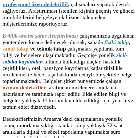
profesyonel özen dedektiflik
çalışmaları yaparak destek
sağlıyoruz. Araştırılması istenilen kişinin geçmiş ve güncel
tüm bilgilerini belgeleyerek hizmet talep eden
müşterilerimize raporluyoruz.
Evlilik öncesi şahıs Araştırılması
çalışmamızda uygulanan
yöntemlere kısaca değinecek olursak, sahada
fiziki takip
,
sanal takip
ve
teknik takip
çalışmaları yapılarak tüm
bilgi ve belgelere ulaşılmaktadır. Geçmişe yönelik
sicil-
sabıka kaydından
tutunda kullandığı ilaçlar, hastalık
çeşitlilikleri, otel, pansiyon kayıtlarına kadar titizlikle
incelenmekte hedef kişi hakkında detaylı bir şekilde belge
toparlanmaktadır. Belgeler şirket bünyemizde çalışan
uzman dedektifler
tarafından incelenerek mütaala
hazırlanır ve tarafınıza rapor edilir. Elde edilen bilgi ve
belgeler yaklaşık 15 kurumdan elde edildiği için yeterli ve
tatmin edici düzeydedir.
Dedektiflerimizin Amasya’daki çalışmalarına yönelik
sonuç raporlama sıklığı standart olup yaklaşık 72 saat
aralıklarla dijital ve sözel raporlama yapılmakta süre