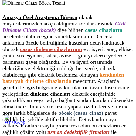
Amasya Özel Araştırma Bürosu
olarak
müşterilerimizden sıkça aldığımız sorular arasında
Gizli
Dinleme Cihazı (böcek)
diye bilinen
casus cihazların
nerelerde olabileceğine yönelik sorulardır. Önceki
anlatımda özetle belirttiğimiz hususları detaylandıracak
olursak
casus dinleme cihazlarının
ev, işyeri, araç, elbise,
çanta, süs eşyaları, saksı, avize… gibi yüzlerce yerlerde
barınması gayet olağandır. Ev ve işyeri ortamında
elektriğin ve elektroniğin olduğu her yerde, cihazda
olabileceği gibi elektrik beslemesi olmayan
kendinden
bataryalı dinleme cihazlarıda
mevcuttur. Araçlarda
genellikle ağız bölgesine yakın olan ön tavan döşemesine
yerleştirilen
dinleme cihazları
elektrik enerjisinide
çakmaklıktan veya radyo bağlantısından kurulan düzenekte
olmaktadır. Tabi aracın fiziki yapısı, özellikleri ve türüne
göre farklı bölgelerde de
böcek (casus cihaz)
gayet
sağlıklı bir şekilde aktif edilebilir. Detaylandırmaya
kalkarsak onlarca sayfa prometresi olan bu cihazların en
sağlıklı çözüm yolu
uzman dedektiflik firmaları
ile