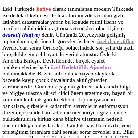
Eski Türkçede
hafiye
olarak tanımlanan modern Türkçede
ise dedektif kelimesi ile litaratörümüzde yer alan gizli
istihbari araştırmalar yapan bu konuda resmi lisans ve
tecrübe sahibi ciddi araştırma yetenekleri olan kişilere
dedektif (hafiye)
denir. Günümüz 20.yüzyılda gelişmiş
toplumlarda çok önemli görevler üstlenen
özel dedektifler
Avrupa'dan sonra Ortadoğu bölgesindede son yıllarda aktif
bir şekilde güncel hayattaki yerini almıştır. Öyle ki
Amerika Birleşik Devletlerinde, birçok eyalet
mahkemelerine bağlı
özel Dedektiflik Ajansları
bulunmaktadır. Bazen faili bulunamayan olaylarda,
bazende kayıp çocuk davalaında aktif görevler
verilmektedir. Günümüz çağının gelinen noktasında bilgi
ve bilgiye ulaşma süreci ciddi önem arzetmekte, hayati bir
zorunluluk olarak görülmektedir. Tıp dünyasından,
bankalara, şirketlere kadar tüm sistemlerin enformasyon
düzeni içerisinde hareket etme mecburiyeti göz önünde
bulundurulursa birkez daha bilgiye ulaşmanın nedenli
önemi olduğu anlaşılacaktır. Günlük hayatlarımızda, yeni
tanıştığımız insanlara dahi sorular sorar cevaplar alır. Bilgi