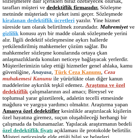
sözleşmelere dair içerikleri biraz özetleyecek olursak,
tarafları müşteri ve
dedektiflik firmasıdır.
Sözleşme
metninde müşteriadı ve şirket ismi geçer. Sözleşmede
kiralanan dedektiflik ücretleri
yazılır. Yine hizmet
süreside tam olarak belirtilmek zorundadır.
Mahremiyet
ve
gizlilik
konusu ayrı bir madde olarak sözleşmede yerini
alır. İlgili dedektif sözleşmesine aykırı hallerde
yetkilendirilmiş mahkemeler çözüm sağlar. Bu
mahkemeler sözleşme konularında ortaya çkan
anlaşmazlıklarda konuları neticeye bağlayacak yerlerdir.
Müşterilerimizin talep ettiği hizmetler genel ahlaka, kamu
güvenliğine,
Anayasa
,
Türk Ceza Kanunu
,
Ceza
muhakemesi Kanunu
ile yürürlükte olan diğer kanun
maddelerine aykırılık teşkil edemez.
Araştıma ve özel
dedektiflik
çalışmalarının asıl amacı; Bireysel ve
toplumsal yarar gözetilerek, adaletin tecelli etmesinde
mağdura ve yargıya yardımcı olmaktır. Araştırma yapan
Amasya özel dedektifler
kesinlikle araştırılacak kişilerin
özel hayatına giremez, suçun oluşabileceği herhangi bir
çalışmada da bulunamazlar. Yapılacak araştırmanın bedeli
özel dedektiflik fiyatı
açıklaması ile protokolde belirtilir.
Müşteri neticesinde elde ettiği bilgi ve belgeleri