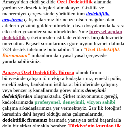
Amasya’dan ciddi şekilde
Özel Dedektiflik
alanında
yardım ve destek talepleri almaktayız. Gizlilik ve
mahremiyet çerçevesinde yürütülen tüm
dedektiflik,
araştırma
çalışmalarımız bir nebze olsun mağdur olan
ailelerin yüzünü güldürebilmekte, dava dosyalarında karara
etki edici çözümler sunabilmektedir. Yine
bireysel açıdan
dedektiflik
şirketimizden istifade edilecek birçok hizmette
mevcuttur. Kişisel sorunlarınıza göre uygun hizmet dalında
7/24 destek talebinde bulunabilir. Tüm
“Özel Dedektiflik
Büromuzun”
imkanlarından yasal yasal çerçevede
yararlanabilirsiniz.
Amasya Özel Dedektiflik Bürosu
olarak firma
bünyesinde çalışan tüm ekip arkadaşlarımız; emekli polis,
emekli asker, bankaların istihbarat birimlerinde çalışmış
veya benzer iş kanallarında görev almış
deneyimli
dedektiflerden
oluşmaktadır. Şirket misyonumuz gereği,
kadrolarımızda
profesyonel, deneyimli, vizyon sahibi
çalışma arkadaşlarımıza yer vermekteyiz. 2sn’lik fotoğraf
karesinin dahi hayati olduğu saha çalışmalarında,
dedektiflik firmamız
basınada yansıyan tarihi başarılarla
dolu bir şirket olmakla beraber,
Türkiye’nin kurulan ilk