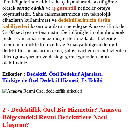
tüm bölgelerinde ciddi saha çalışmalarında aktif görev
olarak
sonuç odaklı
ve
iş garantili
neticeler ortaya
koymuşlardır. Saha çalışmalarımızda son teknolojik
cihazların kullanılması ve
dedektiflerimizin üstün
kabiliyetleri
başarı oranlarını neredeyse Amasya ilimizde
%100 seviyesine taşımıştır. Geri dönüşlerin olumlu olarak
bizlere yansıması en az müşterilerimiz kadar bizleride
memnun etmektedir. özellikle Amasya bölgesinde ilgili
dedektiflik hususlarında kişi, şahıs ayırt etmeden bizlerden
dilediğiniz yardım ve desteği göreceğinizden emin
olabilirsiniz.
Etiketler :
Dedektif
,
Özel Dedektif Ajansları
,
Türkiye'de Özel Dedektif Hizmeti
,
Eş Takibi
2 - Dedektiflik Özel Bir Hizmettir? Amasya
Bölgesindeki Resmi Dedektiflere Nasıl
Ulaşırım?