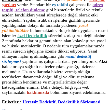
şartları
vardır. Standart bir
eş takibi
çalışması ile
adres
tespiti, telefon dinleme
gibi hizmetlerin fiziki ve teknik
açıdan farklılıkları yasal süreçlerede doğal olarak etki
etmektedir. Yapılan istihbari işlemler gizlilik içerisinde
yapıldığından dolayı iki tarafada yüklenen
yasal
yükümlülükler
bulunmaktadır. Bu şekilde uygulanan resmi
işlemler
özel Dedektiflik
sürecini zorlaştırıcı değil aksine
2 tarafında haklarını garanti altına alan kolaylaştırıcı yasal
ve hukuki metinlerdir. O nedenle tüm uygulamalarımızda
resmi sürecin işleyişine özenle dikkat ediyoruz. Yasal
olmayan hiçbir iş almadığımız gibi
resmi dedektif
sözleşmesi
yapılmamış çalışmalardada yer almıyoruz. Aksi
halde ortaya sağlıklı neticeler çıkmayacağı, bizlerce
malumdur. Uzun yıllarında bizlere vermiş olduğu
tecrübelere dayanarak doğru bilgi ve dürüst çalışma
prensibinin kendimize ve müşterilerimize değer
katacağından eminiz. Daha detaylı bilgi için web
sayfamızdaki
hakkımızda
bölümünü ziyaret edebilirsiniz.
Etiketler :
Ücretsiz Dedektif
,
Dedektiflik Sözleşmesi