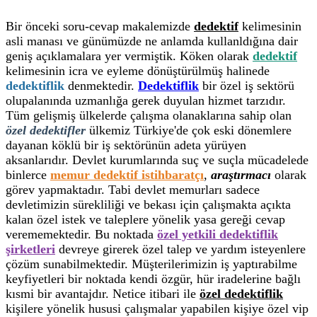
Bir önceki soru-cevap makalemizde
dedektif
kelimesinin
asli manası ve günümüzde ne anlamda kullanldığına dair
geniş açıklamalara yer vermiştik. Köken olarak
dedektif
kelimesinin icra ve eyleme dönüştürülmüş halinede
dedektiflik
denmektedir.
Dedektiflik
bir özel iş sektörü
olupalanında uzmanlığa gerek duyulan hizmet tarzıdır.
Tüm gelişmiş ülkelerde çalışma olanaklarına sahip olan
özel dedektifler
ülkemiz Türkiye'de çok eski dönemlere
dayanan köklü bir iş sektörünün adeta yürüyen
aksanlarıdır. Devlet kurumlarında suç ve suçla mücadelede
binlerce
memur dedektif istihbaratçı
,
araştırmacı
olarak
görev yapmaktadır. Tabi devlet memurları sadece
devletimizin sürekliliği ve bekası için çalışmakta açıkta
kalan özel istek ve taleplere yönelik yasa gereği cevap
verememektedir. Bu noktada
özel yetkili dedektiflik
şirketleri
devreye girerek özel talep ve yardım isteyenlere
çözüm sunabilmektedir. Müşterilerimizin iş yaptırabilme
keyfiyetleri bir noktada kendi özgür, hür iradelerine bağlı
kısmi bir avantajdır. Netice itibari ile
özel dedektiflik
kişilere yönelik hususi çalışmalar yapabilen kişiye özel vip