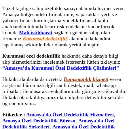
Tüzel kişiliğe sahip özellikle sanayi alanında hizmet veren
Amasya bölgesindeki firmaların iş yapacakları yerli ve
yabancı finans kuruluşlarına yönelik finansal tablo
analizinden tutunda ticari risk endeksine kadar birçok
konuda
Mali istihbarat
sağlama gücüne sahip olan
firmamız
Kurumsal dedektiflik
alanında da kendini
ispatlamış sektörde lider olarak yerini almıştır.
Kurumsal özel dedektiflik
hakkında daha detaylı bilgi
alıp hizmetlerimizi incelemek isterseniz lütfen tıklayınız
“Amasya’da Kurumsal Özel Dedektiflik Çözümleri”
Hukuki alanlarda da ücretsiz
Danışmanlık hizmeti
veren
araştırma büromuza ilgili canlı destek, mail, whatsapp
irtibatları ile ulaşarak avukatlarımızla görüşme sağlayabilir.
Hukuki olarak ihtiyacınız olan bilgileri detaylı bir şekilde
öğrenebilirsiniz.
Etiketler :
Amasya'da Özel Dedektiflik Hizmetleri
,
Amasya Özel Dedektiflik Bürosu
,
Amasya'da Özel
Dedektiflik Şirketleri
,
Amasya'da Özel Dedektiflik