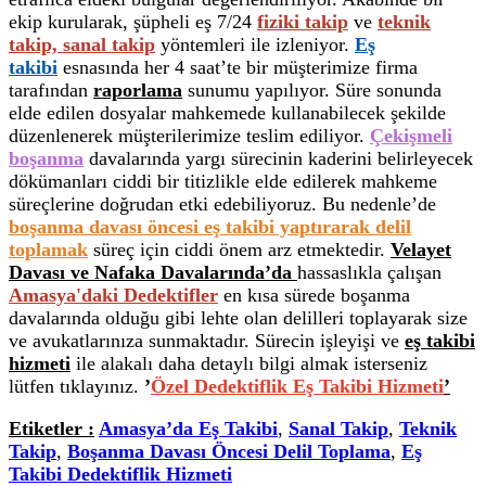
ekip kurularak, şüpheli eş 7/24
fiziki takip
ve
teknik
takip, sanal takip
yöntemleri ile izleniyor.
Eş
takibi
esnasında her 4 saat’te bir müşterimize firma
tarafından
raporlama
sunumu yapılıyor. Süre sonunda
elde edilen dosyalar mahkemede kullanabilecek şekilde
düzenlenerek müşterilerimize teslim ediliyor.
Çekişmeli
boşanma
davalarında yargı sürecinin kaderini belirleyecek
dökümanları ciddi bir titizlikle elde edilerek mahkeme
süreçlerine doğrudan etki edebiliyoruz. Bu nedenle’de
boşanma davası öncesi eş takibi yaptırarak delil
toplamak
süreç için ciddi önem arz etmektedir.
Velayet
Davası ve Nafaka Davalarında’da
hassaslıkla çalışan
Amasya'daki Dedektifler
en kısa sürede boşanma
davalarında olduğu gibi lehte olan delilleri toplayarak size
ve avukatlarınıza sunmaktadır. Sürecin işleyişi ve
eş takibi
hizmeti
ile alakalı daha detaylı bilgi almak isterseniz
lütfen tıklayınız.
’
Özel Dedektiflik Eş Takibi Hizmeti
’
Etiketler :
Amasya’da Eş Takibi
,
Sanal Takip
,
Teknik
Takip
,
Boşanma Davası Öncesi Delil Toplama
,
Eş
Takibi Dedektiflik Hizmeti