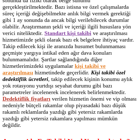
sonunda da fiziki olarak belge sunumu
gerçekleştirilmektedir. Bazı istisna ve özel çalışmalarda
süreç içeriği değişebilmekte anlık bilgi vermek gerektiği
gibi 1 ay sonunda da ancak bilgi verilebilecek durumlar
olabilir. Araştırmanın şekli ve içeriği ilgili hususlara yön
verici niteliktedir.
Standart kişi takibi
ve araştırılması
hizmetimizde şekli olarak bazı ek belgelere ihtiyaç vardır.
Takip edilecek kişi ile aranızda husumet bulunmaması
geçmişte yargıya intikal eden ağır dava konuları
bulunmamalıdır. Şartlar sağlandığında diğer
hizmetlerimizdeki uygulamalar
kişi takibi ve
araştırılması
hizmetindede geçerlidir.
Kişi takibi özel
dedektiflik ücretleri
, takip edilecek kişinin konumu aylık
yok rotasyonu yurtdışı seyahat durumu gibi bazı
parametreler incelenerek incelenerek belirlenmektedir.
Dedektiflik fiyatları
verilen hizmetin önemi ve vip olması
nedeniyle bütçeli rakamlar olup piyasadaki bazı düşük
rakamlı reklamlarda yazdığı gibi yetersiz rakamlarda
yazdığı gibi yetersiz rakamlara yapılması mümkün
değildir.