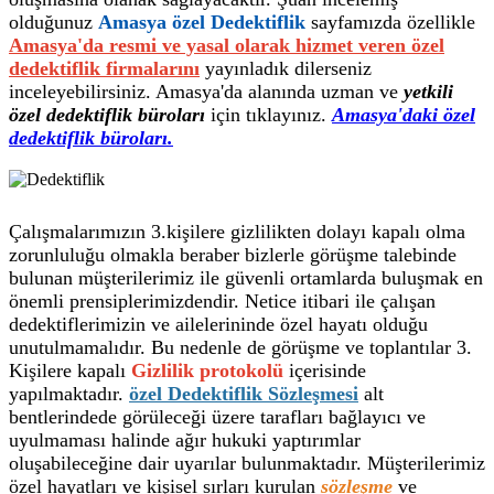
olduğunuz
Amasya özel Dedektiflik
sayfamızda özellikle
Amasya'da resmi ve yasal olarak hizmet veren özel
dedektiflik firmalarını
yayınladık dilerseniz
inceleyebilirsiniz. Amasya'da alanında uzman ve
yetkili
özel dedektiflik büroları
için tıklayınız.
Amasya'daki özel
dedektiflik büroları.
Çalışmalarımızın 3.kişilere gizlilikten dolayı kapalı olma
zorunluluğu olmakla beraber bizlerle görüşme talebinde
bulunan müşterilerimiz ile güvenli ortamlarda buluşmak en
önemli prensiplerimizdendir. Netice itibari ile çalışan
dedektiflerimizin ve ailelerininde özel hayatı olduğu
unutulmamalıdır. Bu nedenle de görüşme ve toplantılar 3.
Kişilere kapalı
Gizlilik protokolü
içerisinde
yapılmaktadır.
özel Dedektiflik Sözleşmesi
alt
bentlerindede görüleceği üzere tarafları bağlayıcı ve
uyulmaması halinde ağır hukuki yaptırımlar
oluşabileceğine dair uyarılar bulunmaktadır. Müşterilerimiz
özel hayatları ve kişisel sırları kurulan
sözleşme
ve