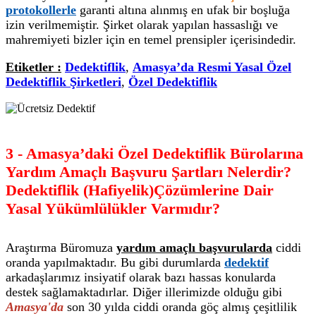
protokollerle
garanti altına alınmış en ufak bir boşluğa
izin verilmemiştir. Şirket olarak yapılan hassaslığı ve
mahremiyeti bizler için en temel prensipler içerisindedir.
Etiketler :
Dedektiflik
,
Amasya’da Resmi Yasal Özel
Dedektiflik Şirketleri
,
Özel Dedektiflik
3 - Amasya’daki Özel Dedektiflik Bürolarına
Yardım Amaçlı Başvuru Şartları Nelerdir?
Dedektiflik (Hafiyelik)Çözümlerine Dair
Yasal Yükümlülükler Varmıdır?
Araştırma Büromuza
yardım amaçlı başvurularda
ciddi
oranda yapılmaktadır. Bu gibi durumlarda
dedektif
arkadaşlarımız insiyatif olarak bazı hassas konularda
destek sağlamaktadırlar. Diğer illerimizde olduğu gibi
Amasya'da
son 30 yılda ciddi oranda göç almış çeşitlilik