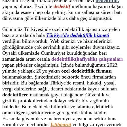
kazanımı sağlar, ufak ölçektede olsa bir nevi
dedektiflik
yapmış oluruz. Ezcümle
dedektif
mefhumu hayatın olağan
akışında esasen hep ola gelmiş, kurumsallaşma süreci batı
dünyasına göre ülkemizde biraz daha geç oluşmuştur.
Günümüz Türkiyesinde özel dedektiflik ajansımıza gelen
bazı aramalarda hala
Türkiye'de dedektiflik hizmeti
verdiğini bilmiyorduk, Web sitenizi ve hizmetlerinizi
gördüğümüzde çok sevindik gibi söylemler duymaktayız.
Oysaki ülkemizde Cumhuriyet kurulduğundan beri
zamanlada artan oranla
dedektiflik(hafiyelik) çalışmaları
yapan şirketler olagelmiştir. İçinde bulunduğumuz 2023
yılında yaklaşık 20'ye yakın
özel dedektiflik firması
bulunmaktadır. Şirketimizde sektörde öncü firmalardan
birisidir. Bu bağlamda Türkiye'de resmi, hukuki, yasal,
vergi dairelerine bağlı, ticaret odalarında kaydı bulunan
dedektiflere
rastlamak gayet olağandır. Güvenlik ve
gizlilik protokollerinden dolayı sektör biraz gömülü
haldedir. Bu nedenlede bilinirlik ve tahmin edebilirlik
oranı diğer iş sektörlerine göre geride kalmaktadır.
Esasında güvenlik ve mahremiyet açısından sektör buna
zorunlu ve mecburidir.
İstihbarat
ve bilgi zafiyeti vermek