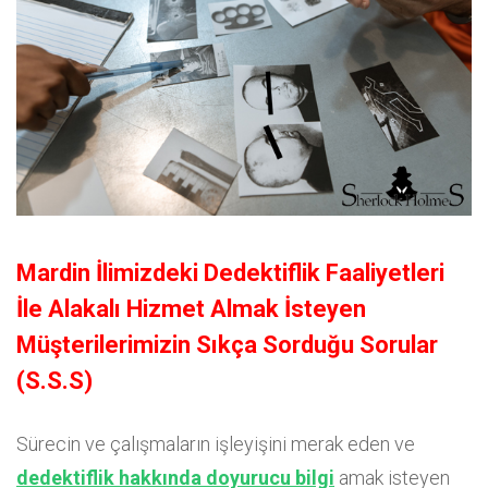
Mardin İlimizdeki Dedektiflik Faaliyetleri
İle Alakalı Hizmet Almak İsteyen
Müşterilerimizin Sıkça Sorduğu Sorular
(S.S.S)
Sürecin ve çalışmaların işleyişini merak eden ve
dedektiflik hakkında doyurucu bilgi
amak isteyen