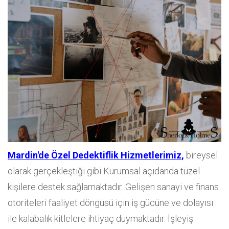
Mardin'de Özel Dedektiflik Hizmetlerimiz,
bireysel
olarak gerçekleştiği gibi Kurumsal açıdanda tüzel
kişilere destek sağlamaktadır. Gelişen sanayi ve finans
otoriteleri faaliyet döngüsü için iş gücüne ve dolayısı
ile kalabalık kitlelere ihtiyaç duymaktadır. İşleyiş