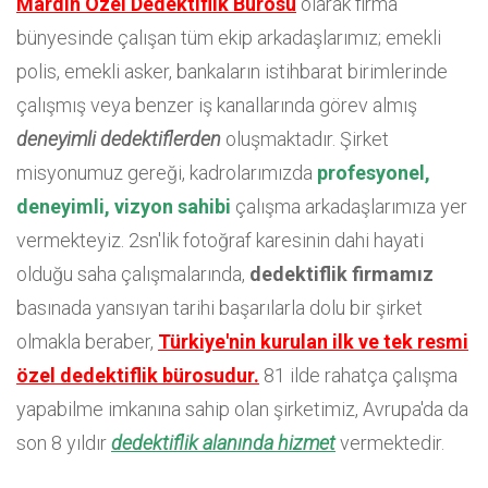
Mardin Özel Dedektiflik Bürosu
olarak firma
bünyesinde çalışan tüm ekip arkadaşlarımız; emekli
polis, emekli asker, bankaların istihbarat birimlerinde
çalışmış veya benzer iş kanallarında görev almış
deneyimli dedektiflerden
oluşmaktadır. Şirket
misyonumuz gereği, kadrolarımızda
profesyonel,
deneyimli, vizyon sahibi
çalışma arkadaşlarımıza yer
vermekteyiz. 2sn'lik fotoğraf karesinin dahi hayati
olduğu saha çalışmalarında,
dedektiflik firmamız
basınada yansıyan tarihi başarılarla dolu bir şirket
olmakla beraber,
Türkiye'nin kurulan ilk ve tek resmi
özel dedektiflik bürosudur.
81 ilde rahatça çalışma
yapabilme imkanına sahip olan şirketimiz, Avrupa'da da
son 8 yıldır
dedektiflik alanında hizmet
vermektedir.